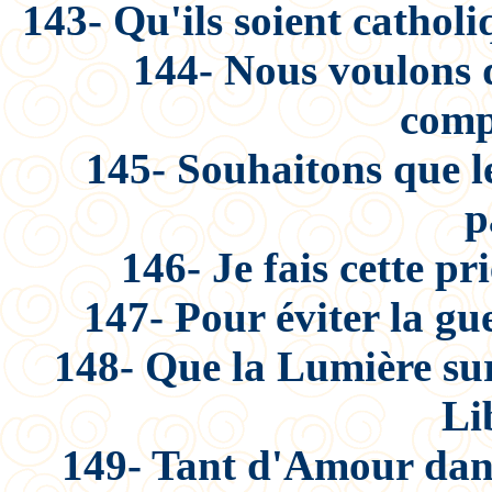
143- Qu'ils soient cathol
144- Nous voulons q
comp
145- Souhaitons que le
p
146- Je fais cette p
147- Pour éviter la gu
148- Que la Lumière sur 
Li
149- Tant d'Amour dans