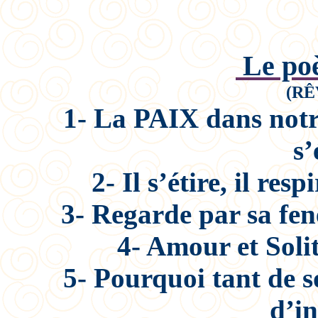
Le poè
(RÊ
1- La PAIX dans not
s’
2- Il s’étire, il res
3-
R
egarde par sa fen
4- Amour et Soli
5- Pourquoi tant de s
d’in