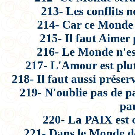
213- Les conflits 
214- Car ce Monde 
215- Il faut Aimer
216- Le Monde n'est
217- L'Amour est plut
218- Il faut aussi préser
219- N'oublie pas de pa
pau
220- La PAIX est c
221- Dans le Monde d