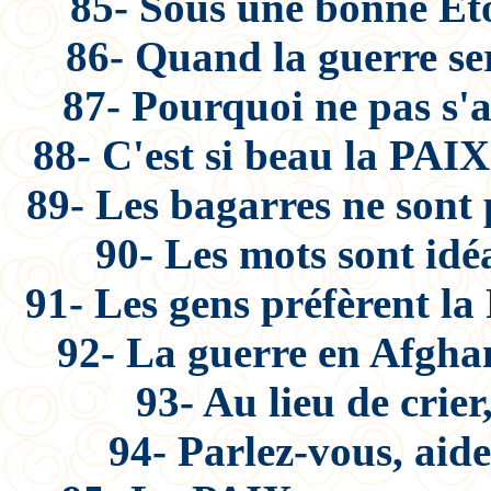
85- Sous une bonne Éto
86- Quand la guerre ser
87- Pourquoi ne pas s'a
88- C'est si beau la PAIX
89- Les bagarres ne sont p
90- Les mots sont idéa
91- Les gens préfèrent la
92- La guerre en Afghani
93- Au lieu de crier,
94- Parlez-vous, aide