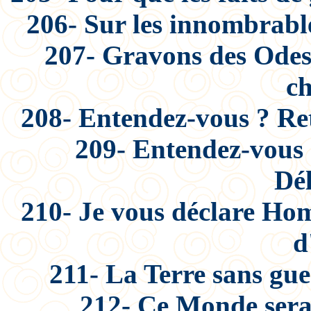
206- Sur les innombrable
207- Gravons des Odes
ch
208- Entendez-vous ? Rete
209- Entendez-vous 
Dél
210- Je vous déclare Ho
d
211- La Terre sans gue
212- Ce Monde serai