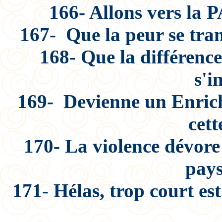
166- Allons vers la 
167- Que la peur se tra
168- Que la différenc
s'i
169- Devienne un Enrich
cett
170- La violence dévore
pays
171- Hélas, trop court es