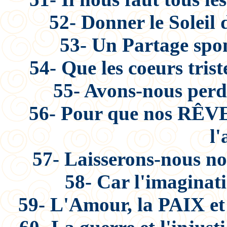
52- Donner le Soleil
53- Un Partage spon
54- Que les coeurs trist
55- Avons-nous perdu
56- Pour que nos RÊVES
l'
57- Laisserons-nous nos
58- Car l'imaginat
59- L'Amour, la PAIX et 