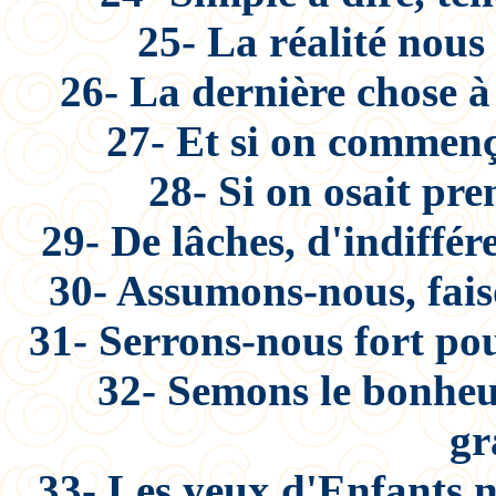
25- La réalité nous 
26- La dernière chose à
27- Et si on commenç
28- Si on osait pre
29- De lâches, d'indiffér
30- Assumons-nous, fais
31- Serrons-nous fort po
32- Semons le bonheur
gr
33- Les yeux d'Enfants n