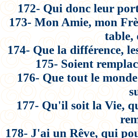
172- Qui donc leur por
173- Mon Amie, mon Frèr
table,
174- Que la différence, le
175- Soient remplac
176- Que tout le monde
s
177- Qu'il soit la Vie,
rem
178- J'ai un Rêve, qui po