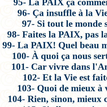
95- La PAIX ça commenc
96- Ça insuffle à la V
97- Si tout le monde 
98- Faites la PAIX, pas 
99- La PAIX! Quel beau m
100- À quoi ça nous ser
101- Car vivre dans l'Am
102- Et la Vie est fa
103- Quoi de mieux à 
104- Rien, sinon, mieux c