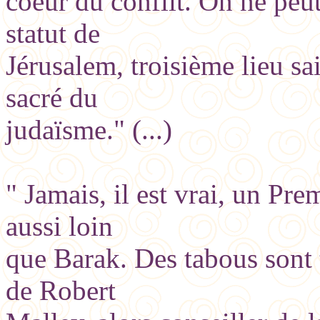
coeur du conflit. On ne peut
statut de
Jérusalem, troisième lieu sai
sacré du
judaïsme." (...)
" Jamais, il est vrai, un Prem
aussi loin
que Barak. Des tabous sont 
de Robert