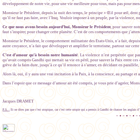
développement de notre vie, pour une vie meilleure pour tous, mais pas pour mena
Monsieur le Président, depuis la nuit des temps, le principe « Œil pour œil, dent 
qu’il ne faut pas faire, avec l’Iraq. Vouloir imposer à un peuple, par la violence, 
Ce que nous avons besoin aujourd’hui, Monsieur le Président
, pour sauver not
faut s’inspirer, pour changer cette planète. C’est de ces comportements que j’atten
Monsieur le Président, le comportement militariste des Etats-Unis, n’a fait, depui
autre croyance, n’a fait que développer et amplifier le terrorisme, partout sur cette
C’est d’amour qu’à besoin notre humanité
. La violence n’est perpétrée que pa
qu’avait compris Gandhi qui mettait sa vie en péril, pour sauver la Paix entre ces 
grève de la faim dure, jusqu’à ce qu’il renonce à s’armer, en décidant en parallèl
Alors là, oui, il y aura une vrai incitation à la Paix, à la conscience, au partage e
Dans l’espoir que ce message d’amour ait été compris, je vous prie d’agréer, Monsi
Jacques DRAMET
P.S. :
Et ne dites pas que c’est utopique, car c’est cette utopie qui a permis à Gandhi de chasser les anglais d’