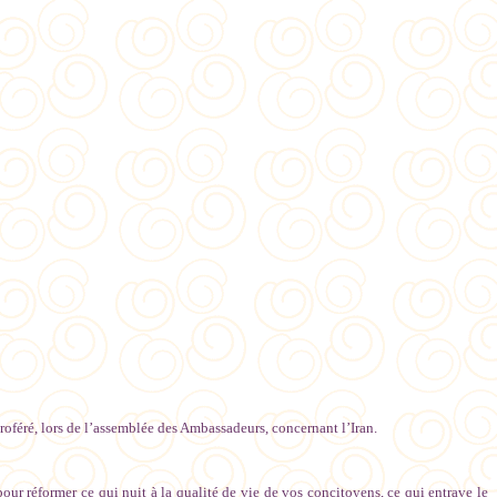
roféré, lors de l’assemblée des Ambassadeurs, concernant l’Iran.
r réformer ce qui nuit à la qualité de vie de vos concitoyens, ce qui entrave le