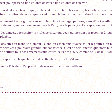
cer, pour passer d’une volonté de Paix à une volonté de Guerre !
pour dent », a été appliqué, ne faisant qu’entretenir les guerres, les violences pa
notre conception de la vie, qui devait donner le bonheur à tous... Mais la violence n’a
re humanité et la guider vers un mieux être à partager par tous,
c’est d’un Gandhi
ds de vous, un positionnement vers la Paix, vers le partage et l’acceptation des diff
s des années, que susciter la violence chez tous ceux qui ne sont pas reconnus à leu
 planète.
r des êtres en manque d’amour. Quand on est en amour avec soi et les autres, on n
concitoyens, pour faire grandir leur conscience. C’est de cela, encore, que notre hu
e, de détruire tous nos armements nucléaires, ceux des U.S.A. comme ceux de la Russi
t au respect de chaque humain de cette planète, quel qu’il soit.
eur le Président, l’expression de mes sentiments les meilleurs.
Inde.