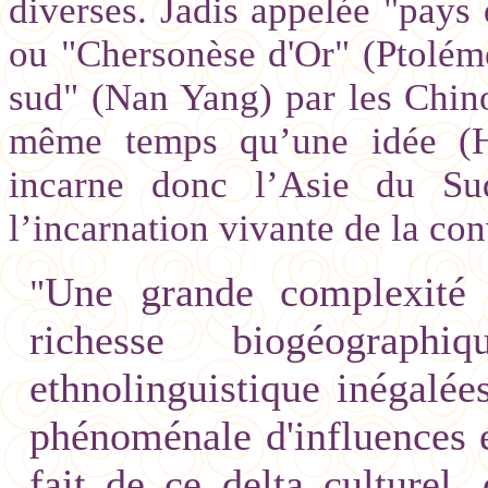
diverses. Jadis appelée "pays d
ou "Chersonèse d'Or" (Ptolém
sud" (Nan Yang) par les Chino
même temps qu’une idée (Hu
incarne donc l’Asie du Sud
l’incarnation vivante de la con
Une grande complexité 
"
richesse biogéograph
ethnolinguistique inégalé
phénoménale d'influences e
fait de ce delta culturel, 