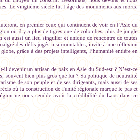
fait du citoyen un conscrit. Désormais, nous devons et nous
vies. Le vingtième siècle fut l’âge des monuments aux morts.
teront, en premier ceux qui continuent de voir en l’Asie du
gion où il y a plus de tigres que de colombes, plus de jungle
 est aussi un lieu singulier et unique de rencontre de toutes
 malgré des défis jugés insurmontables, invite à une réflexion
globe, grâce à des projets intelligents, l’humanité entière en
t-il devenir un artisan de paix en Asie du Sud-est ? N’est-ce
, souvent bien plus gros que lui ? Sa politique de neutralité
risme de son peuple et de ses dirigeants, mais aussi de ses
écis où la construction de l'unité régionale marque le pas et
égion ne nous semble avoir la crédibilité du Laos dans ce