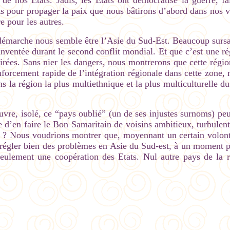
e de nos États. Jadis, les États ont démocratisé la guerre, 
ants pour propager la paix que nous bâtirons d’abord dans nos 
e pour les autres.
 démarche nous semble être l’Asie du Sud-Est. Beaucoup sursau
 inventée durant le second conflit mondial. Et que c’est une ré
pirées. Sans nier les dangers, nous montrerons que cette région
renforcement rapide de l’intégration régionale dans cette zone,
s la région la plus multiethnique et la plus multiculturelle du 
auvre, isolé, ce “pays oublié” (un de ses injustes surnoms) peu
e d’en faire le Bon Samaritain de voisins ambitieux, turbulents
nt ? Nous voudrions montrer que, moyennant un certain volonta
e régler bien des problèmes en Asie du Sud-est, à un moment pr
seulement une coopération des Etats. Nul autre pays de la r