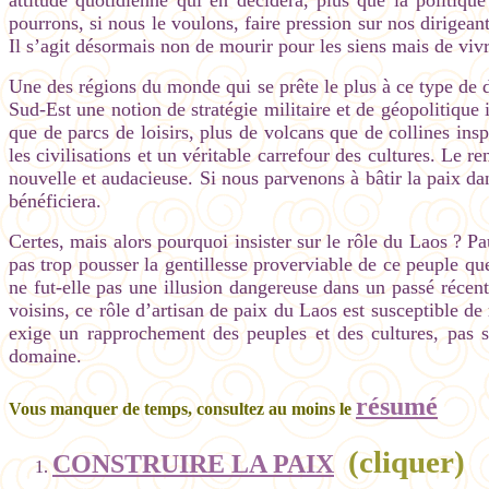
attitude quotidienne qui en décidera, plus que la politiqu
pourrons, si nous le voulons, faire pression sur nos dirige
Il s’agit désormais non de mourir pour les siens mais de vivr
Une des régions du monde qui se prête le plus à ce type de
Sud-Est une notion de stratégie militaire et de géopolitique
que de parcs de loisirs, plus de volcans que de collines ins
les civilisations et un véritable carrefour des cultures. Le 
nouvelle et audacieuse. Si nous parvenons à bâtir la paix dan
bénéficiera.
Certes, mais alors pourquoi insister sur le rôle du Laos ? P
pas trop pousser la gentillesse proverviable de ce peuple qu
ne fut-elle pas une illusion dangereuse dans un passé réce
voisins, ce rôle d’artisan de paix du Laos est susceptible d
exige un rapprochement des peuples et des cultures, pas 
domaine.
résumé
Vous manquer de temps, consultez au moins le
(cliquer)
CONSTRUIRE LA PAIX