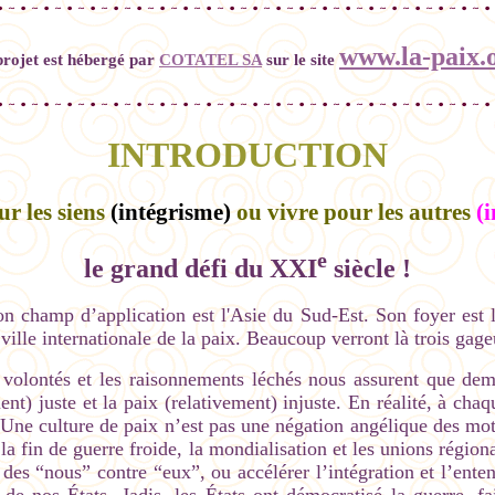
www.la-paix.
projet est hébergé par
COTATEL SA
sur le site
INTRODUCTION
r les siens
(intégrisme)
ou vivre pour les autres
(
e
le grand défi du XXI
siècle !
on champ d’application est l'Asie du Sud-Est. Son foyer est 
ville internationale de la paix. Beaucoup verront là trois gageu
 volontés et les raisonnements léchés nous assurent que dem
ement) juste et la paix (relativement) injuste. En réalité, à 
Une culture de paix n’est pas une négation angélique des moti
 la fin de guerre froide, la mondialisation et les unions régio
e des “nous” contre “eux”, ou accélérer l’intégration et l’enten