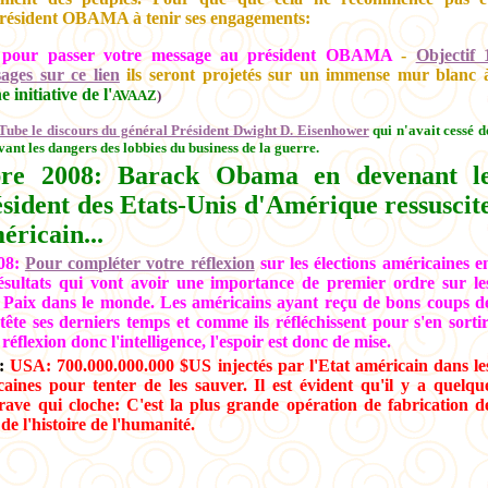
président OBAMA à tenir ses engagements:
s pour passer votre message au président OBAMA
-
Objectif 
ages sur ce lien
ils seront projetés sur un immense mur blanc 
e initiative de l'
AVAAZ
)
Tube le discours du général Président Dwight D. Eisenhower
qui n'avait cessé d
ant les dangers des lobbies du business de la guerre.
re 2008: Barack Obama en devenant l
sident des Etats-Unis d'Amérique ressuscit
éricain...
08:
Pour compléter votre réflexion
sur les élections américaines e
résultats qui vont avoir une importance de premier ordre sur le
e Paix dans le monde. Les américains ayant reçu de bons coups d
tête ses derniers temps et comme ils réfléchissent pour s'en sortir
 réflexion donc l'intelligence, l'espoir est donc de mise.
8:
USA: 700.000.000.000 $US injectés par l'Etat américain dans le
ines pour tenter de les sauver. Il est évident qu'il y a quelqu
rave qui cloche: C'est la plus grande opération de fabrication d
de l'histoire de l'humanité.