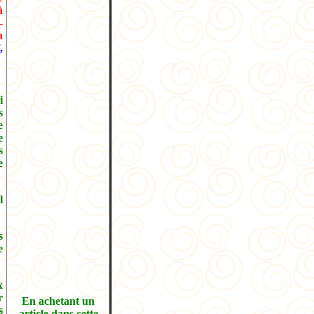
à
-
a
,
i
s
e
e
s
e
l
s
e
x
r
En achetant un
s
article dans cette