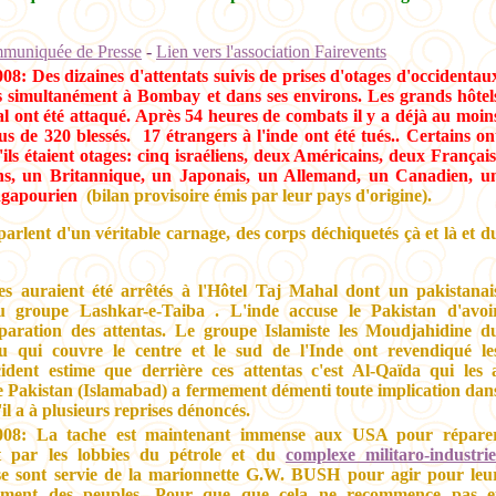
mmuniquée de Presse
-
Lien vers l'association Fairevents
8: Des dizaines d'attentats suivis de prises d'otages d'occidentau
s simultanément à Bombay et dans ses environs. Les grands hôtel
al ont été attaqué. Après 54 heures de combats il y a déjà au moin
us de 320 blessés. 17 étrangers à l'inde ont été tués.. Certains on
'ils étaient otages: cinq israéliens, deux Américains, deux Français
ns, un Britannique, un Japonais, un Allemand, un Canadien, u
ingapourien
(bilan provisoire émis par leur pays d'origine).
parlent d'un véritable carnage, des corps déchiquetés çà et là et d
tes auraient été arrêtés à l'Hôtel Taj Mahal dont un pakistanai
u groupe Lashkar-e-Taiba . L'inde accuse le Pakistan d'avoi
paration des attentas. Le groupe Islamiste les Moudjahidine d
u qui couvre le centre et le sud de l'Inde ont revendiqué le
cident estime que derrière ces attentas c'est Al-Qaïda qui les 
 Pakistan (Islamabad) a fermement démenti toute implication dan
'il a à plusieurs reprises dénoncés.
08: La tache est maintenant immense aux USA pour répare
it par les lobbies du pétrole et du
complexe militaro-industrie
e sont servie de la marionnette G.W. BUSH pour agir pour leu
riment des peuples. Pour que que cela ne recommence pas e