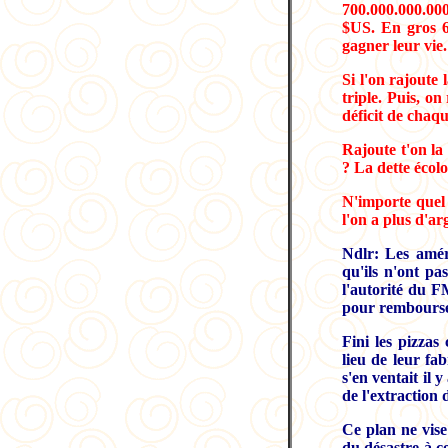
700.000.000.000
$US. En gros 6
gagner leur vie.
Si l'on rajoute 
triple. Puis, on
déficit de chaqu
Rajoute t'on la 
? La dette écolo
N'importe quel 
l'on a plus d'ar
Ndlr: Les amér
qu'ils n'ont pa
l'autorité du F
pour rembourser
Fini les pizza
lieu de leur fa
s'en ventait il 
de l'extraction 
Ce plan ne vise
du désastre à c