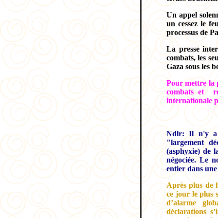
Un appel solenn
un cessez le f
processus de Pa
La presse inter
combats, les se
Gaza sous les 
Pour mettre la 
combats et re
internationale 
Ndlr: Il n'y a
"largement déc
(asphyxie) de 
négociée. Le n
entier dans une
Après plus de h
ce jour le plus
d’alarme glob
déclarations s’