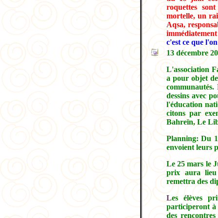
roquettes sont
mortelle, un ra
Aqsa, responsab
immédiatement f
c'est ce que l'o
13 décembre 2008
L'association F
a pour objet de
communautés. E
dessins avec po
l'éducation nat
citons par exe
Bahreïn, Le Lib
Planning: Du 1
envoient leurs 
Le 25 mars le J
prix aura lieu
remettra des di
L
es élèves pr
participeront à
des rencontres