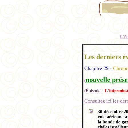
L'éd
Les derniers é
Chapitre 29
-
Chrono
nouvelle prése
(
(Épisode :
L'interminab
Consultez ici les de
30 décembre 2
voie aérienne a 
la bande de gaz
civiles israélien