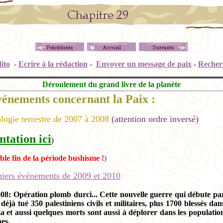
ito
-
Ecrire à la rédaction
-
Envoyer un message de paix
-
Recher
Déroulement du grand livre de la planète
vénements concernant la Paix :
logie terrestre de 2007 à 2008
(attention ordre inversé)
ntation ici
)
le fin de la période bushisme !
)
rniers événements de 2009 et 2010
008:
Opération plomb durci
... Cette nouvelle guerre qui débute pa
déjà tué 350 palestiniens civils et militaires, plus 1700 blessés dan
a et aussi quelques morts sont aussi à déplorer dans les populatio
nes.