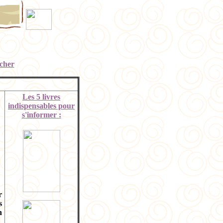
cher
Les 5 livres
indispensables pour
s'informer :
r
s
n