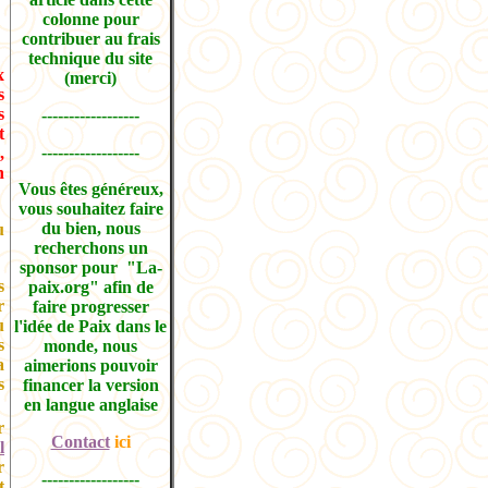
colonne pour
contribuer au frais
technique du site
x
(merci)
s
s
------------------
t
------------------
,
n
Vous êtes généreux,
vous souhaitez faire
du bien, nous
u
recherchons un
sponsor pour "La-
s
paix.org" afin de
r
faire progresser
u
l'idée de Paix dans le
s
monde, nous
a
aimerions pouvoir
s
financer la version
en langue anglaise
r
Contact
ici
l
r
------------------
t