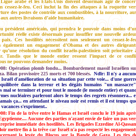
 Ligue arabe et les États-Unis doivent désormais agir de concer
 cessez-le-feu. Ceci inclut la fin des attaques à la roquette ver
erture des postes de contrôle aux combustibles, à la nourriture, au
aux autres livraisons d’aide humanitaire.
u président américain, qui prendra le pouvoir dans moins d’u
tunité réelle existe désormais pour insuffler une nouvelle ardeu
 paix. Ces hostilités nécessitent non seulement un cessez-le-fe
s également un engagement d’Obama et des autres dirigeant
u’une résolution du conflit israélo-palestinien soit prioritaire 
r. Tandis que le monde entier ressent l’impact de ce confli
nous ne pouvons demander moins.
08: Opération plomb fondu... Bombardement massif Israélien su
a. Bilan provisoire 225 morts et 700 blessés.
Ndlr: Il n'y a aucun
 Israël d'amélioration de sa situation par cette voie... d'une guerr
équilibrée dans la terreur et les dégâts humains "un massacre"
ès mal se terminer et pour tout le monde (le monde entier) et quan
rmes nucléaires parleront alors le temps des regrets résonnera... e
amais ça... en attendant le niveau noir est remis et il est temps qu
n vacances s'expriment..
8: Fin de la trêve entre le Hamas et Israël conclu le 19 juin aprè
gyptienne.... Aucune des parties n'ayant envie de faire un pas ver
la reprise immédiate des hostilités. Les Brigades Ezzedine Al-Qassa
oir mettre fin à la trêve car Israël n'a pas respecté les engagement
cernant la levée du Blocus sur la Bande de Gaza. Les tirs d