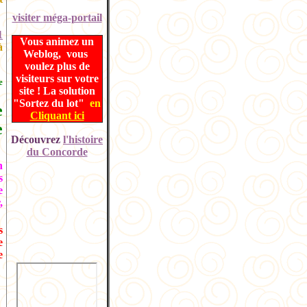
visiter
méga-portail
1
Vous animez un
à
Weblog, vous
voulez plus de
visiteurs sur votre
e
site ! La solution
"Sortez du lot"
en
e
Cliquant ici
e
Découvrez
l'histoire
du Concorde
n
s
e
,
s
e
e