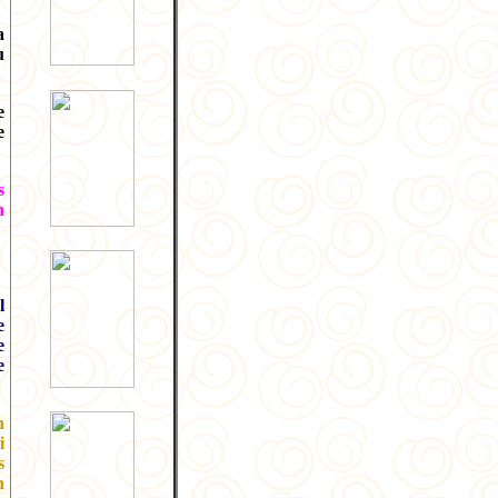
a
u
e
e
s
n
l
e
e
e
n
i
s
n