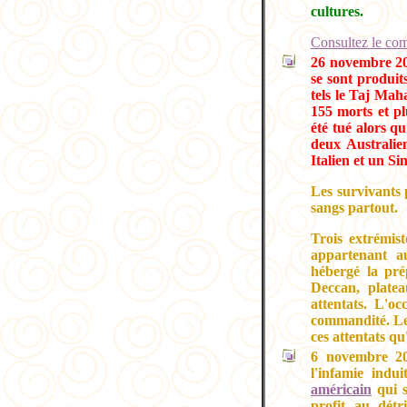
cultures.
Consultez le co
26 novembre 200
se sont produit
tels le Taj Mah
155 morts et pl
été tué alors qu
deux Australie
Italien et un S
Les survivants 
sangs partout.
Trois extrémis
appartenant a
hébergé la pré
Deccan, platea
attentats. L'oc
commandité. Le
ces attentats qu
6 novembre 20
l'infamie indu
américain
qui s
profit au dét