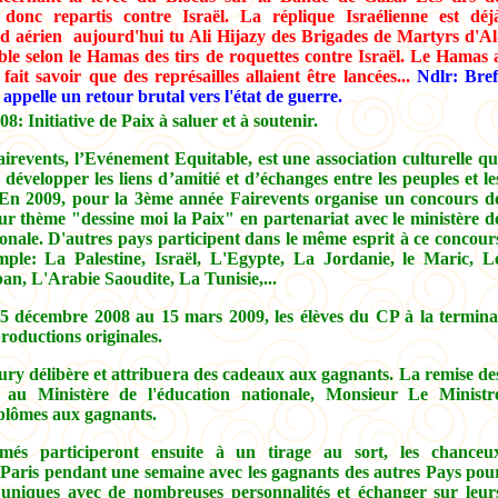
 donc repartis contre Israël. La réplique Israélienne est déj
id aérien aujourd'hui tu Ali Hijazy des Brigades de Martyrs d'Al
le selon le Hamas des tirs de roquettes contre Israël. Le Hamas 
ait savoir que des représailles allaient être lancées...
Ndlr: Bref
n appelle un retour brutal vers l'état de guerre.
: Initiative de Paix à saluer et à soutenir.
airevents, l’Evénement Equitable, est une association culturelle qu
 développer les liens d’amitié et d’échanges entre les peuples et le
n 2009, pour la 3ème année Fairevents organise un concours d
ur thème "dessine moi la Paix" en partenariat avec le ministère d
ionale. D'autres pays participent dans le même esprit à ce concour
mple: La Palestine, Israël, L'Egypte, La Jordanie, le Maric, L
an, L'Arabie Saoudite, La Tunisie,...
5 décembre 2008 au 15 mars 2009, les élèves du CP à la termina
productions originales.
ury délibère et attribuera des cadeaux aux gagnants. La remise de
 au Ministère de l'éducation nationale, Monsieur Le Ministr
plômes aux gagnants.
imés participeront ensuite à un tirage au sort, les chanceu
 Paris pendant une semaine avec les gagnants des autres Pays pou
 uniques avec de nombreuses personnalités et échanger sur leur