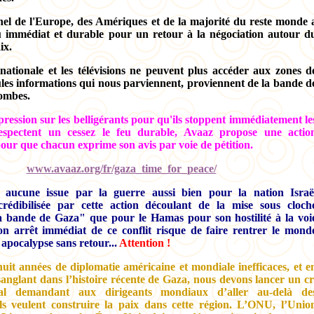
el de l'Europe, des Amériques et de la majorité du reste monde 
eu immédiat et durable pour un retour à la négociation autour d
ix.
nationale et les télévisions ne peuvent plus accéder aux zones d
ules informations qui nous parviennent, proviennent de la bande d
bombes.
pression sur les belligérants pour qu'ils stoppent immédiatement le
spectent un cessez le feu durable, Avaaz propose une actio
pour que chacun exprime son avis par voie de pétition.
www.avaaz.org/fr/gaza_time_for_peace/
 aucune issue par la guerre aussi bien pour la nation Israë
rédibilisée par cette action découlant de la mise sous cloch
la bande de Gaza" que pour le Hamas pour son hostilité à la voi
on arrêt immédiat de ce conflit risque de faire rentrer le mond
 apocalypse sans retour...
Attention !
uit années de diplomatie américaine et mondiale inefficaces, et e
 sanglant dans l’histoire récente de Gaza, nous devons lancer un cr
al demandant aux dirigeants mondiaux d’aller au-delà de
ils veulent construire la paix dans cette région. L’ONU, l’Unio