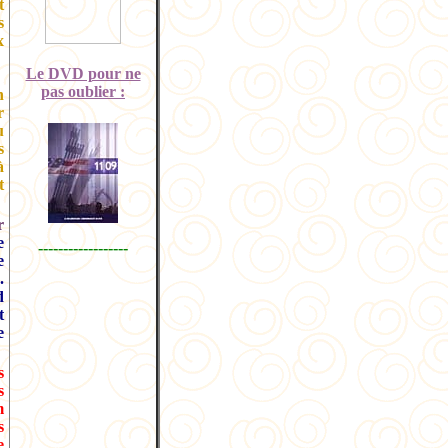
t
s
x
Le DVD pour ne
pas oublier :
n
r
u
s
à
t
r
e
------------------
e
.
d
t
e
s
s
m
s
e