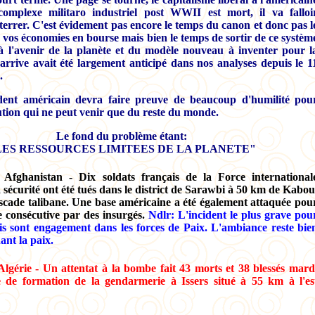
omplexe militaro industriel post WWII est mort, il va falloi
terrer. C'est évidement pas encore le temps du canon et donc pas l
 vos économies en bourse mais bien le temps de sortir de ce systèm
 à l'avenir de la planète et du modèle nouveau à inventer pour l
arrive avait été largement anticipé dans nos analyses depuis le 1
.
dent américain devra faire preuve de beaucoup d'humilité pou
ution qui ne peut venir que du reste du monde.
Le fond du problème étant:
LES RESSOURCES LIMITEES DE LA PLANETE"
Afghanistan - Dix soldats français de la Force international
a sécurité ont été tués dans le district de Sarawbi à 50 km de Kabou
cade talibane. Une base américaine a été également attaquée pou
 consécutive par des insurgés.
Ndlr: L'incident le plus grave pou
s sont engagement dans les forces de Paix. L'ambiance reste bie
ant la paix.
lgérie - Un attentat à la bombe fait 43 morts et 38 blessés mard
 de formation de la gendarmerie à Issers situé à 55 km à l'es