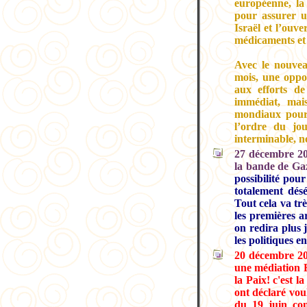
européenne, la
pour assurer un
Israël et l’ouv
médicaments et 
Avec le nouvea
mois, une oppor
aux efforts de
immédiat, mai
mondiaux pour q
l’ordre du jou
interminable, 
27 décembre 20
la bande de Gaz
possibilité pour
totalement dés
Tout cela va tr
les premières a
on redira plus j
les politiques e
20 décembre 200
une médiation E
la Paix! c'est 
ont déclaré voul
du 19 juin con