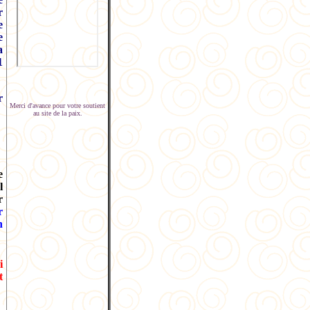
r
e
e
a
1
r
Merci d'avance pour votre soutient
au site de la paix.
e
l
r
r
n
i
t