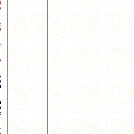
5
e
e
e
e
e
s
s
t
u
i
e
e
e