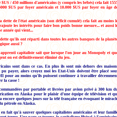
 $US / 450 millions d'américains (y compris les bébés) cela fait 155
000 $US par foyer américain et 10.000 $US par foyer en âge d
la dette de l'état américain (son déficit cumulé) cela fait au moins l
 rajoute les intérêts pour faire bon poids bonne mesure... et aussi l
e année qui vient...
dette qu'ils ont réparti dans toutes les autres banques de la planèt
gique aussi ?
apprenti capitaliste sait que lorsque l'on joue au Monopoly et qu
gent on est définitivement éliminé du jeu.
icains sont dans ce cas. En plus ils sont mis dehors des maison
s pu payer, alors croyez moi les Etat-Unis doivent être placé sou
MI pour au moins qu'ils puissent continuer à travailler décemmen
 la casse !
s commandées par portable et livrées par avion privé à 300 km d
brication en Alaska pour le plaisir d'une équipe de télévision et qu
y a encore quelques jours sur la télé française en évoquant le miracl
du pétrole en Alaska.
 en fait qu'à sauver quelques capitalistes américains et leur famill
ourt terme. Une page se tourne, le capitalisme libéral à l'américain