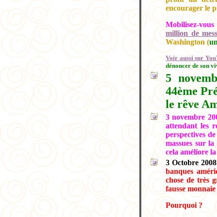
encourager le 
Mobilisez-vou
million de mess
Washington (
un
Voir aussi sur You
dénoncer de son viv
5 novemb
44ème Pré
le rêve Am
3 novembre 20
attendant les 
perspectives d
massues sur la 
cela améliore la
3 Octobre 200
banques américa
chose de très g
fausse monnaie 
Pourquoi ?